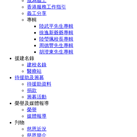
成為義工
香港服務工作指引
義工分享
專輯
陸武平先生專輯
徐逸新爺爺專輯
陸瑩珮校長專輯
周德豐先生專輯
胡澄東先生專輯
援建名錄
建校名錄
醫療站
待援助及籌募
待援助資料
捐款
籌募活動
榮譽及媒體報導
榮譽
媒體報導
刋物
慈恩近況
慈恩簡介