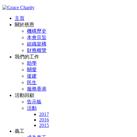
主頁
關於慈恩
機構歷史
本會宗旨
組織架構
財務概覽
我們的工作
助學
關愛
援建
民生
服務香港
活動回顧
告示板
活動
2017
2016
2015
義工