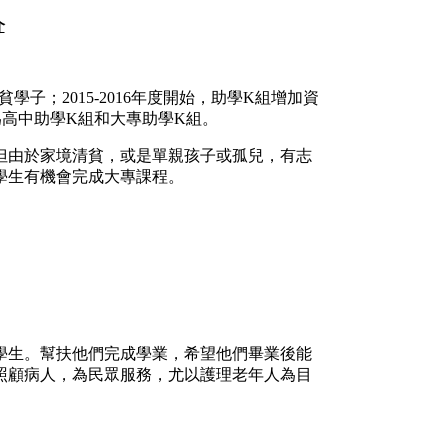
介
子；2015-2016年度開始，助學K組增加資
為高中助學K組和大專助學K組。
但由於家境清貧，或是單親孩子或孤兒，有志
學生有機會完成大專課程。
學生。幫扶他們完成學業，希望他們畢業後能
照顧病人，為民眾服務，尤以護理老年人為目