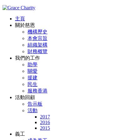
主頁
關於慈恩
機構歷史
本會宗旨
組織架構
財務概覽
我們的工作
助學
關愛
援建
民生
服務香港
活動回顧
告示板
活動
2017
2016
2015
義工