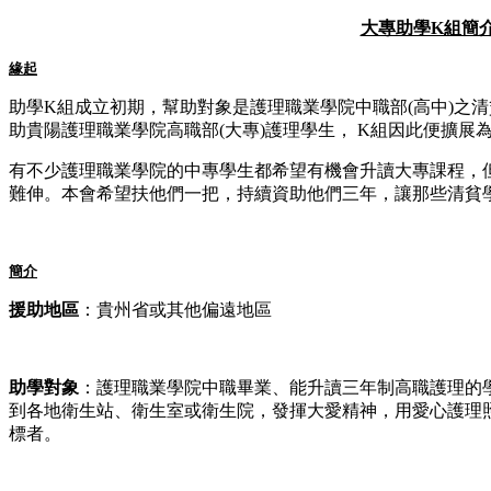
大專助學K組簡
緣起
助學K組成立初期，幫助對象是護理職業學院中職部(高中)之清貧學
助貴陽護理職業學院高職部(大專)護理學生， K組因此便擴展
有不少護理職業學院的中專學生都希望有機會升讀大專課程，
難伸。本會希望扶他們一把，持續資助他們三年，讓那些清貧
簡介
援助地區
：貴州省或其他偏遠地區
助學對象
：護理職業學院中職畢業、能升讀三年制高職護理的
到各地衛生站、衛生室或衛生院，發揮大愛精神，用愛心護理
標者。