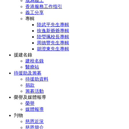
成為義工
香港服務工作指引
義工分享
專輯
陸武平先生專輯
徐逸新爺爺專輯
陸瑩珮校長專輯
周德豐先生專輯
胡澄東先生專輯
援建名錄
建校名錄
醫療站
待援助及籌募
待援助資料
捐款
籌募活動
榮譽及媒體報導
榮譽
媒體報導
刋物
慈恩近況
慈恩簡介