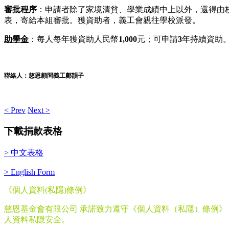
審批程序
：申請者除了家境清貧、學業成績中上以外，還得由
表，寄給本組審批。獲資助者，義工會親往學校派發。
助學金
：每人每年獲資助人民幣
1,000
元；可申請
3
年持續資助
聯絡人：慈恩顧問義工鄺韻子
< Prev
Next >
下載捐款表格
> 中文表格
> English Form
《個人資料
(
私隱
)
條例》
慈恩基金會有限公司 承諾致力遵守《個人資料（私隱）條例
人資料私隱安全。