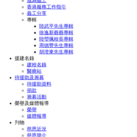
成為義工
香港服務工作指引
義工分享
專輯
陸武平先生專輯
徐逸新爺爺專輯
陸瑩珮校長專輯
周德豐先生專輯
胡澄東先生專輯
援建名錄
建校名錄
醫療站
待援助及籌募
待援助資料
捐款
籌募活動
榮譽及媒體報導
榮譽
媒體報導
刋物
慈恩近況
慈恩簡介