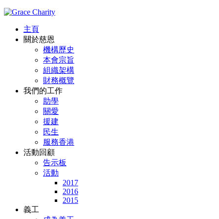
主頁
關於慈恩
機構歷史
本會宗旨
組織架構
財務概覽
我們的工作
助學
關愛
援建
民生
服務香港
活動回顧
告示板
活動
2017
2016
2015
義工