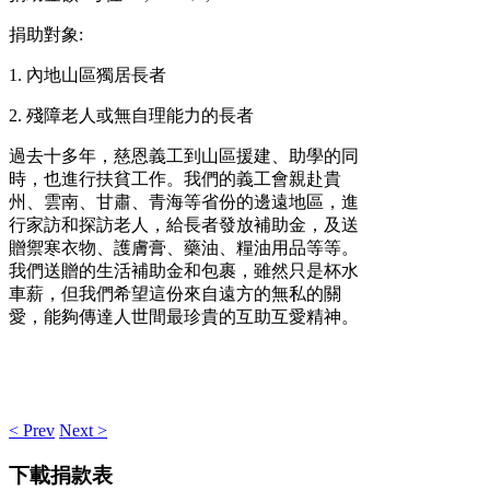
捐助對象:
1. 內地山區獨居長者
2. 殘障老人或無自理能力的長者
過去十多年，慈恩義工到山區援建、助學的同
時，也進行扶貧工作。
我們的義工會親赴貴
州、雲南、甘肅、青海等省份的邊遠地區，進
行家訪和探訪老人，給長者發放
補助金
，及送
贈禦寒衣物、護膚膏、藥油、糧油用品等等。
我們送贈的
生活補助金
和
包裹，雖然只是杯水
車薪，但我們希望這份來自遠方的無私的關
愛，能夠傳達人世間最珍貴的互助互愛精神。
< Prev
Next >
下載捐款表